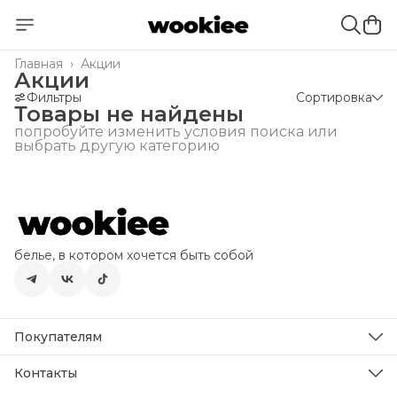
Главная
›
Акции
Акции
Фильтры
Сортировка
Товары не найдены
попробуйте изменить условия поиска или
выбрать другую категорию
белье, в котором хочется быть собой
Покупателям
как выбрать размер
полезное
Контакты
о бренде
Эл. почта