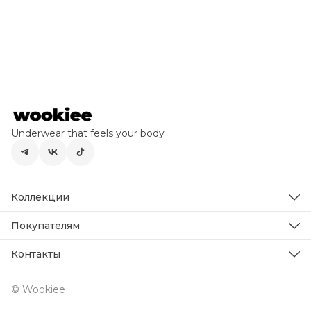
Underwear that feels your body
Коллекции
как выбрать размер
полезное
Покупателям
о бренде
Как выбрать размер
оферта
о нас
Контакты
политика конфиденциальности
доставка и оплата
реквизиты
Эл. почта
hello@wookiee.shop
© Wookiee