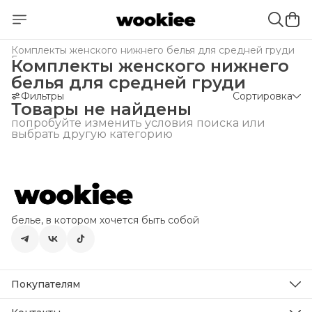
Комплекты женского нижнего белья для средней груди
Главная
›
Комплекты женского нижнего
белья для средней груди
Фильтры
Сортировка
Товары не найдены
попробуйте изменить условия поиска или
выбрать другую категорию
белье, в котором хочется быть собой
Покупателям
как выбрать размер