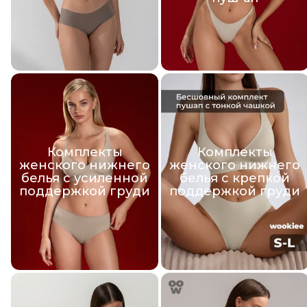
Комплекты
Комплекты
женского нижнего
женского нижнего
белья с усиленной
белья с крепкой
поддержкой груди
поддержкой груди