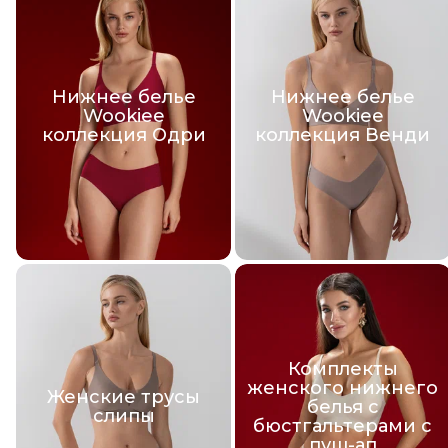
Нижнее белье
Нижнее белье
Wookiee
Wookiee
коллекция Одри
коллекция Венди
Комплекты
женского нижнего
Женские трусы
белья с
слипы
бюстгальтерами с
пуш-ап