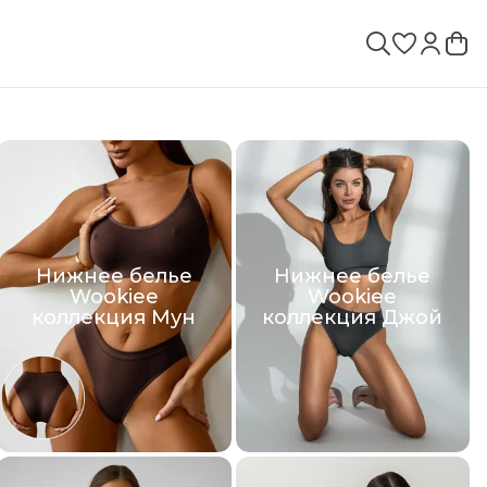
Нижнее белье
Нижнее белье
Wookiee
Wookiee
коллекция Мун
коллекция Джой