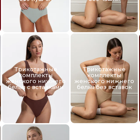
Трикотажные
Трикотажные
комплекты
комплекты
женского нижнего
женского нижнего
белья с вставками
белья без вставок