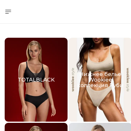
Нижнее белье
TOTALBLACK
Wookiee
коллекция Руби