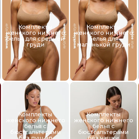
Комплекты
Комплекты
женского нижнего
женского нижнего
белья для средней
белья для
груди
маленькой груди
Комплекты
Комплекты
женского нижнего
женского нижнего
белья с
белья с
бюстгальтерами
бюстгальтерами
без пуш-ап
без чашки