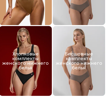
Хлопковые
Бесшовные
комплекты
комплекты
женского нижнего
женского нижнего
белья
белья