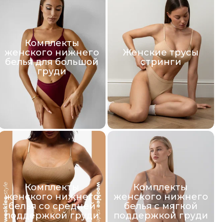
Комплекты
женского нижнего
Женские трусы
белья для большой
стринги
груди
Комплекты
Комплекты
женского нижнего
женского нижнего
белья со средней
белья с мягкой
поддержкой груди
поддержкой груди