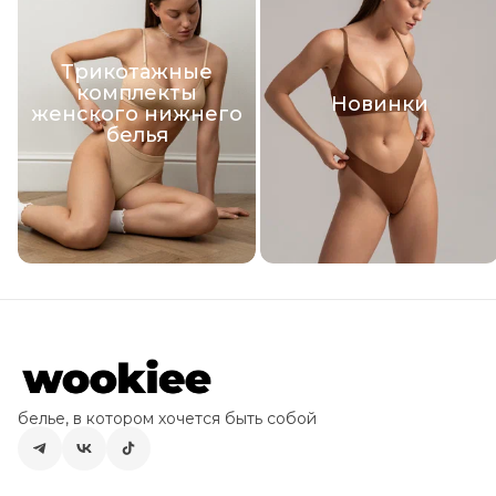
Трикотажные
комплекты
Новинки
женского нижнего
белья
белье, в котором хочется быть собой